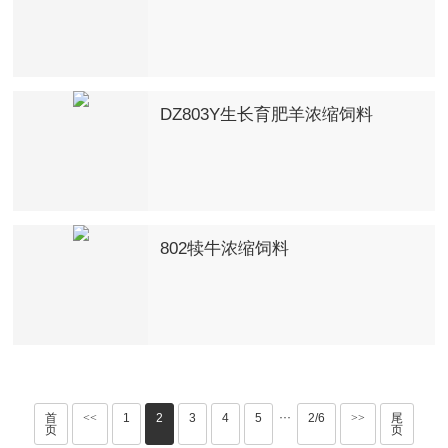
DZ803Y生长育肥羊浓缩饲料
802犊牛浓缩饲料
···
首
<<
1
2
3
4
5
2/6
>>
尾
页
页