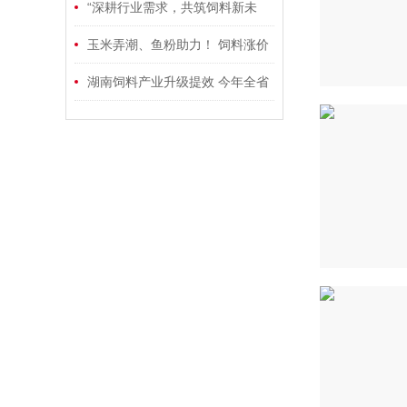
寒保牧网
“深耕行业需求，共筑饲料新未
来”！通威坚守产品稳定，质量如
玉米弄潮、鱼粉助力！ 饲料涨价
一！
有了底气
湖南饲料产业升级提效 今年全省
饲料总产量将突破1500万吨