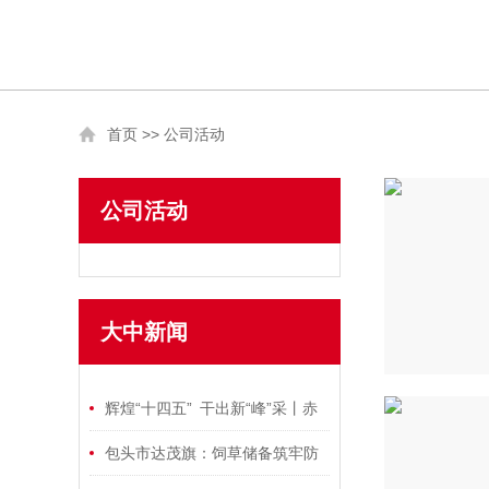
首页
>>
公司活动
公司活动
大中新闻
辉煌“十四五” 干出新“峰”采丨赤
峰畜牧业背后的提质增效密码
包头市达茂旗：饲草储备筑牢防