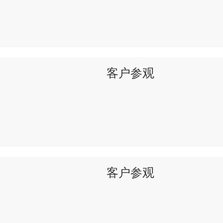
客户参观
客户参观