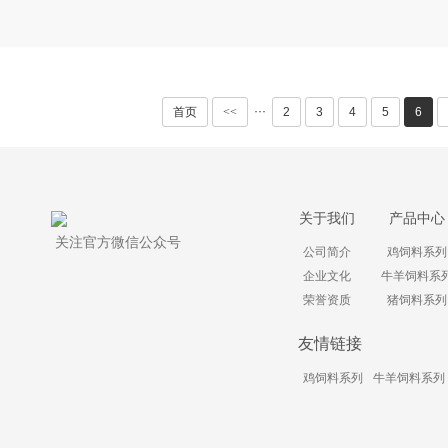
···
首页
<<
2
3
4
5
6
关于我们
产品中心
关注官方微信公众号
公司简介
鸡饲料系列
企业文化
牛羊饲料系
荣誉资质
猪饲料系列
友情链接
鸡饲料系列
牛羊饲料系列