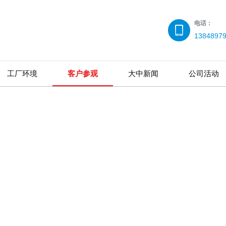
电话：
1384897
工厂环境
客户参观
大中新闻
公司活动