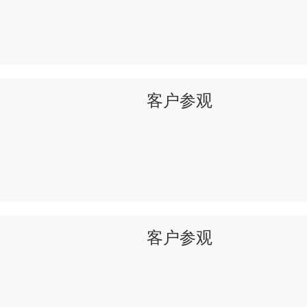
客户参观
客户参观