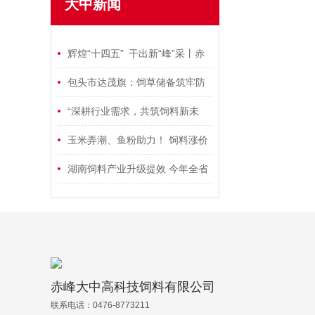
大中新闻
辉煌“十四五” 干出新“峰”采丨赤
峰畜牧业背后的提质增效密码
包头市达茂旗：饲草储备筑牢防
寒保牧网
“深耕行业需求，共筑饲料新未
来”！通威坚守产品稳定，质量如
玉米弄潮、鱼粉助力！ 饲料涨价
一！
有了底气
湖南饲料产业升级提效 今年全省
饲料总产量将突破1500万吨
赤峰大中高科技饲料有限公司
联系电话：0476-8773211