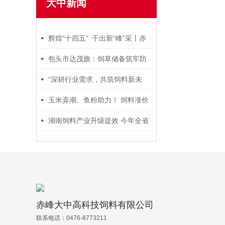
大中新闻
辉煌“十四五” 干出新“峰”采丨赤
峰畜牧业背后的提质增效密码
包头市达茂旗：饲草储备筑牢防
寒保牧网
“深耕行业需求，共筑饲料新未
来”！通威坚守产品稳定，质量如
玉米弄潮、鱼粉助力！ 饲料涨价
一！
有了底气
湖南饲料产业升级提效 今年全省
饲料总产量将突破1500万吨
赤峰大中高科技饲料有限公司
联系电话：0476-8773211