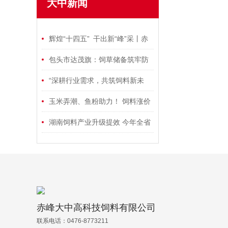
大中新闻
辉煌“十四五” 干出新“峰”采丨赤
峰畜牧业背后的提质增效密码
包头市达茂旗：饲草储备筑牢防
寒保牧网
“深耕行业需求，共筑饲料新未
来”！通威坚守产品稳定，质量如
玉米弄潮、鱼粉助力！ 饲料涨价
一！
有了底气
湖南饲料产业升级提效 今年全省
饲料总产量将突破1500万吨
赤峰大中高科技饲料有限公司
联系电话：0476-8773211