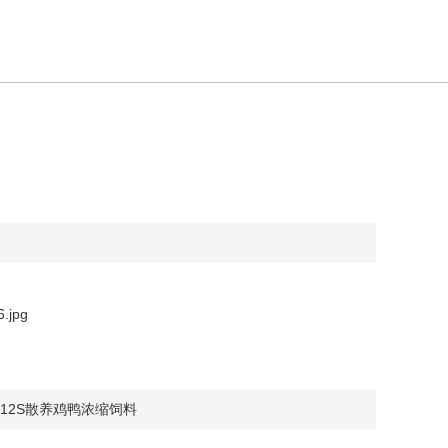
012S散养鸡鸭浓缩饲料