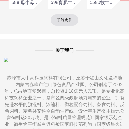
588 母牛母羊浓缩饲料
598育肥牛羊浓缩饲料
5580犊牛羔羊浓缩饲料
了解更多
————
关于我们
————
赤峰市大中高科技饲料有限公司，座落于红山文化发祥地
——内蒙古赤峰市红山绿色食品产业园。公司创建于2002
年，总占地面积56亩，总投资1.18亿元人民币。是专业化高
科技饲料企业之一，是市区两级政府鼎力呵护的企业。拥有
先进水平的预混料、浓缩料、颗粒配合饲料、畜禽饲料、反
刍饲料、精料补充料全自动生产线，设计年生产微生物无公
害饲料达30万吨。是《饲料质量管理规范》国家级示范企
业、微生物平衡蛋白饲料被国家科技部列为《国家级星火计