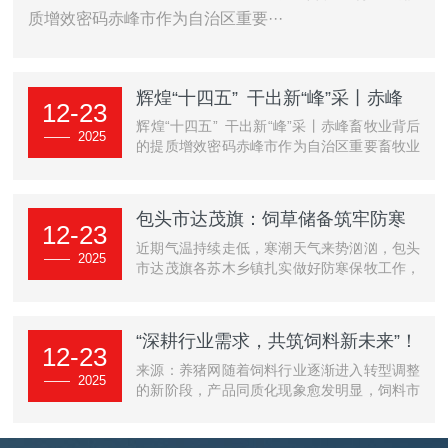
质增效密码赤峰市作为自治区重要···
辉煌“十四五” 干出新“峰”采丨赤峰
12-23
畜牧业背后的提质增效密码
辉煌“十四五” 干出新“峰”采丨赤峰畜牧业背后
—— 2025
的提质增效密码赤峰市作为自治区重要畜牧业
基地，据行业调度，2025年赤峰市牲畜···
包头市达茂旗：饲草储备筑牢防寒
12-23
保牧网
近期气温持续走低，寒潮天气来势汹汹，包头
—— 2025
市达茂旗各苏木乡镇扎实做好防寒保牧工作，
畜牧业生产生活秩序井然。牧民的这份“踏实
···
“深耕行业需求，共筑饲料新未来”！
12-23
通威坚守产品稳定，质量如一！
来源：养猪网随着饲料行业逐渐进入转型调整
—— 2025
的新阶段，产品同质化现象愈发明显，饲料市
场亟需寻求创新与提升产品质量，以满足日益
···